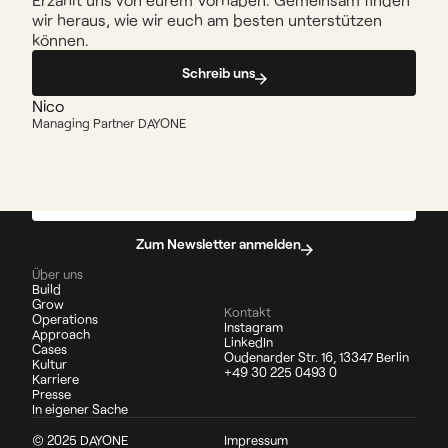
wir heraus, wie wir euch am besten unterstützen 
können.
Schreib uns
Nico 
Managing Partner DAYONE
We build what works.
Jetzt Kontakt aufnehmen
Zum Newsletter anmelden
Über uns
Build
Grow
Kontakt
Operations
Instagram
Approach
LinkedIn
Cases
Oudenarder Str. 16, 13347 Berlin
Kultur
+49 30 225 0493 0
Karriere
Presse
In eigener Sache
© 2025 DAYONE
Impressum